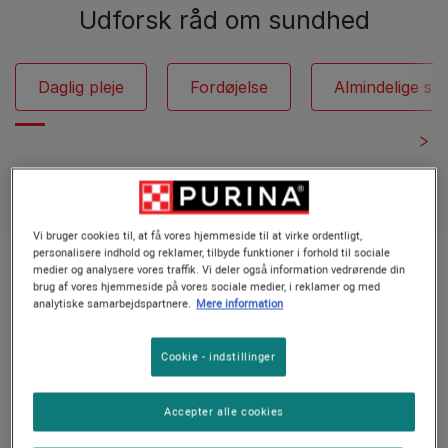
Udforsk råd om sundhed
Daglig pleje
Fordøjelse
Almindelige s
Se alle katteartikler
Vi bruger cookies til, at få vores hjemmeside til at virke ordentligt,
personalisere indhold og reklamer, tilbyde funktioner i forhold til sociale
Viser 12 ud af 12 artikler
medier og analysere vores traffik. Vi deler også information vedrørende din
brug af vores hjemmeside på vores sociale medier, i reklamer og med
analytiske samarbejdspartnere.
Mere information
Populære artikler
Cookie - indstillinger
Kattens fordøjelse
Accepter alle cookies
Hvorfor drikker min kat meget