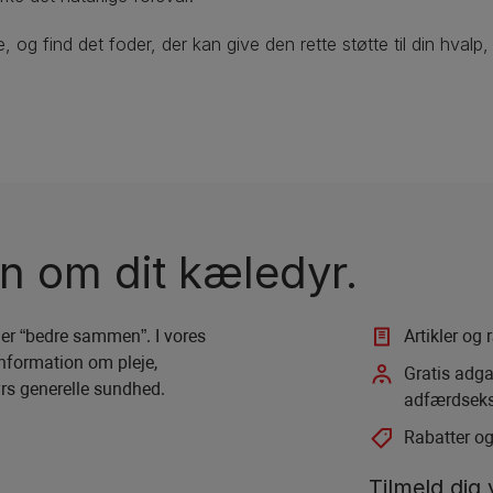
, og find det foder, der kan give den rette støtte til din hval
en om dit kæledyr.
 er “bedre sammen”. I vores
Artikler og 
nformation om pleje,
Gratis adga
yrs generelle sundhed.
adfærdseksp
Rabatter og
Tilmeld dig