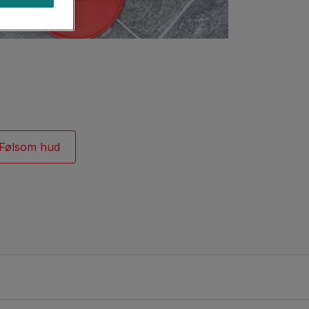
Find din hund
Råd til pleje af dit kæledyr
Find din kat
Følsom hud