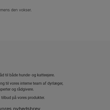
p, mens den vokser.
råd til både hunde- og katteejere.
ng til vores interne team af dyrlæger,
erter og rådgivere.
 tilbud på vores produkter.
 vores nyhedsbrev