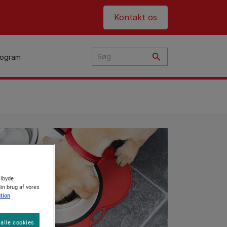
Header top
Kontakt os
rogram
ilbyde
din brug af vores
tion
alle cookies