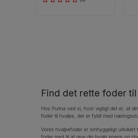
Find det rette foder til
Hos Purina ved vi, hvor vigtigt det er, at 
foder til hvalpe, der er fyldt med næringss
Vores hvalpefoder er omhyggeligt udviklet
foder med til at give din hvalp energi og sty