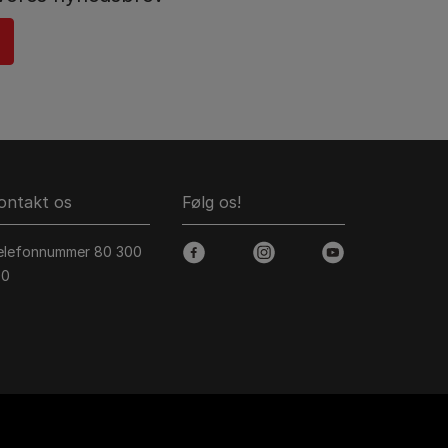
ontakt os
Følg os!
elefonnummer 80 300
facebook
instagram
youtube
00