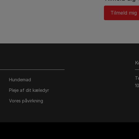
Tilmeld mig
K
T
Hundemad
1
Pleje af dit kæledyr
Vores påvirkning