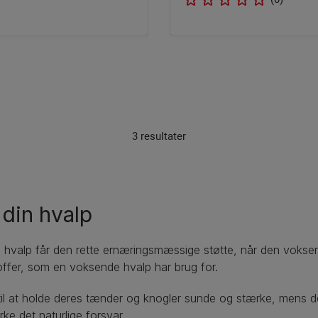
3 resultater
 din hvalp
din hvalp får den rette ernæringsmæssige støtte, når den voks
toffer, som en voksende hvalp har brug for.
 til at holde deres tænder og knogler sunde og stærke, mens
rke det naturlige forsvar.