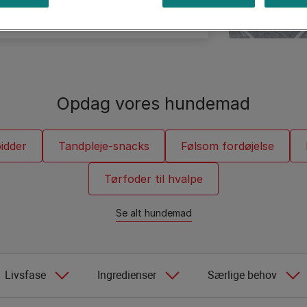
Vejledninger om katteracer
Opdag vores hundemad
idder
Tandpleje-snacks
Følsom fordøjelse
Tørfoder til hvalpe
Se alt hundemad
Livsfase
Ingredienser
Særlige behov