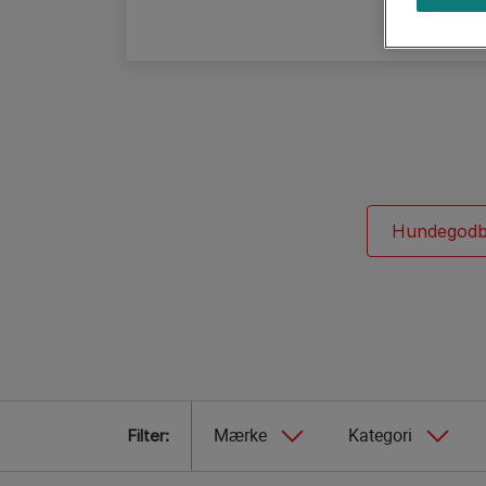
Vejledninger om hunderacer
Purina Cares
Hunderacegrupper
Hundegodb
Filter:
Mærke
Kategori