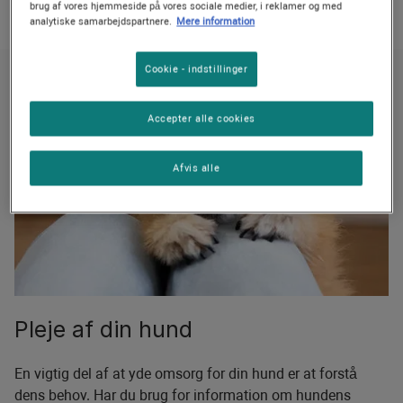
brug af vores hjemmeside på vores sociale medier, i reklamer og med
analytiske samarbejdspartnere.
Mere information
Cookie - indstillinger
Accepter alle cookies
Afvis alle
Pleje af din hund
En vigtig del af at yde omsorg for din hund er at forstå
dens behov. Har du brug for information om hundens