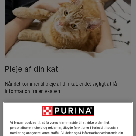
Pleje af din kat
Når det kommer til pleje af din kat, er det vigtigt at få
information fra en ekspert.
Udforsk vores artikler for at lære mere om ernæring,
adfærd, udvikling, sundhed og mere.
Vi bruger cookies til, at få vores hjemmeside til at virke ordentligt,
personalisere indhold og reklamer, tilbyde funktioner i forhold til sociale
Se alle artikler om katte
medier og analysere vores traffik. Vi deler også information vedrørende din