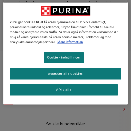
for både energi, immunforsvar og livskvalitet.
Bliv klogere på, hvordan du sammensætter den
Vi bruger cookies til, at få vores hjemmeside til at virke ordentligt,
optimale kost, og få praktiske råd og vejledning i
personalisere indhold og reklamer, tilbyde funktioner i forhold til sociale
vores ekspertguider om hundefodring.
medier og analysere vores traffik. Vi deler også information vedrørende din
brug af vores hjemmeside på vores sociale medier, i reklamer og med
analytiske samarbejdspartnere.
Mere information
Cookie - indstillinger
Udforsk råd om fodring
Accepter alle cookies
Afvis alle
Vejledninger om fodring
Hvad hunde spiser
Se alle hundeartikler