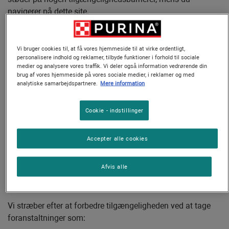
navigerer på dette site.
1. Overensstemmelsesstatus
Vi bruger cookies til, at få vores hjemmeside til at virke ordentligt,
personalisere indhold og reklamer, tilbyde funktioner i forhold til sociale
Dette site er delvist i overensstemmelse Web Content
medier og analysere vores traffik. Vi deler også information vedrørende din
Accessibility
Guidelines
(WCAG) 2.1 niveau AA. Delvist i
brug af vores hjemmeside på vores sociale medier, i reklamer og med
analytiske samarbejdspartnere.
Mere information
overensstemmelse betyder, at nogle funktioner eller dele af
indholdet ikke fuldt ud overholder
Cookie - indstillinger
tilgængelighedsstandarden. For de funktioner og indhold,
der måske ikke er tilgængelige, se venligst afsnittet "Kendte
begrænsninger" nedenfor.
Accepter alle cookies
2. Foranstaltninger til at støtte
Afvis alle
tilgængelighed
Vi stræber efter at forbedre tilgængeligheden ved at tage
foranstaltninger som: