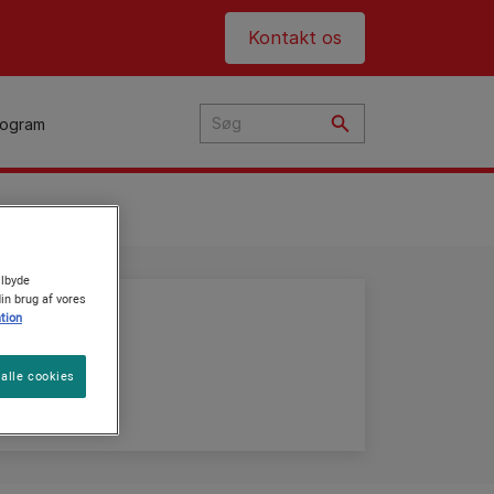
Header top
Kontakt os
rogram
ilbyde
din brug af vores
tion
alle cookies
uppe.