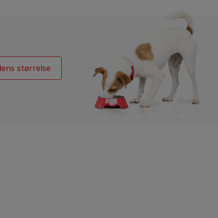
Find din hund
Råd til pleje af dit kæledyr
Find din kat
ens størrelse