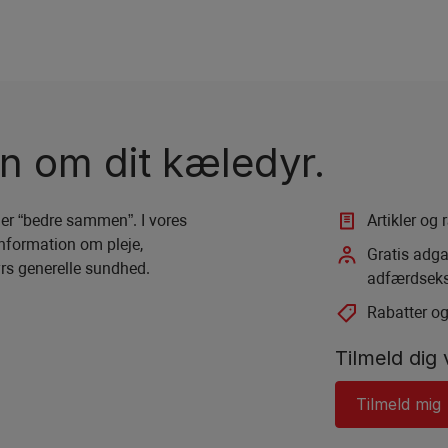
en om dit kæledyr.
 er “bedre sammen”. I vores
Artikler og 
nformation om pleje,
Gratis adga
yrs generelle sundhed.
adfærdseksp
Rabatter og
Tilmeld dig
Tilmeld mig