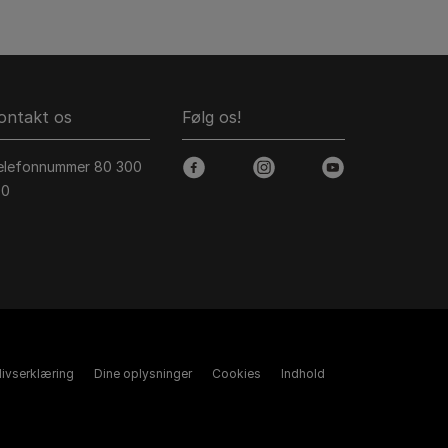
ontakt os
Følg os!
elefonnummer 80 300
facebook
instagram
youtube
00
tlivserklæring
Dine oplysninger
Cookies
Indhold