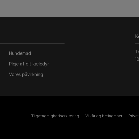
K
T
Hundemad
1
Pleje af dit kæledyr
Vores påvirkning
Tilgængelighedserklæring
Vilkår og betingelser
Priva