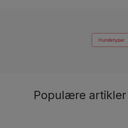
Vejledninger om hunderacer
Purina Cares
Hunderacegrupper
Hundetyper
Populære artikler