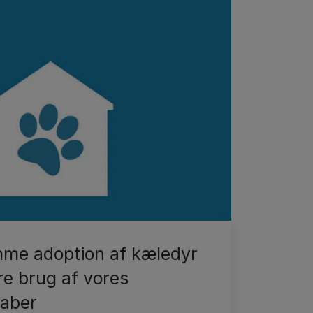
emme adoption af kæledyr
re brug af vores
kaber