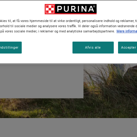
Vejledninger om katteracer
kies til, at få vores hjemmeside til at virke ordentligt, personalisere indhold og reklamer, t
en ikke hele vores
forhold til sociale medier og analysere vores traffik. Vi deler også information vedrørende 
 mere af det, der betyder
å vores sociale medier, i reklamer og med analytiske samarbejdspartnere.
Mere informa
er elsker dem, og for den
kuseret på at nå vores 6
ndstillinger
Afvis alle
Accepter 
initiativer for kæledyr,