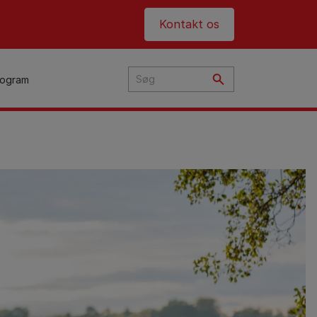
Header top
Kontakt os
rogram