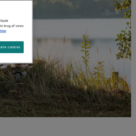
ilbyde
Find din hund
Råd til pleje af dit kæledyr
Find din kat
din brug af vores
tion
alle cookies