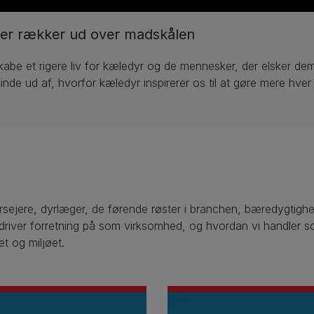
 der rækker ud over madskålen
kabe et rigere liv for kæledyr og de mennesker, der elsker de
finde ud af, hvorfor kæledyr inspirerer os til at gøre mere hver
yrsejere, dyrlæger, de førende røster i branchen, bæredygtigh
river forretning på som virksomhed, og hvordan vi handler som
t og miljøet.