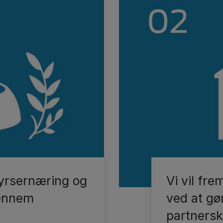
dyrsernæring og
Vi vil fr
gennem
ved at gø
partners