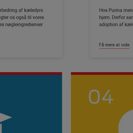
forbedring af kæledyrs
Hos Purina mener
gter os også til vores
hjem. Derfor sam
es nøgleingredienser
adoption af kæle
Få mere at vide