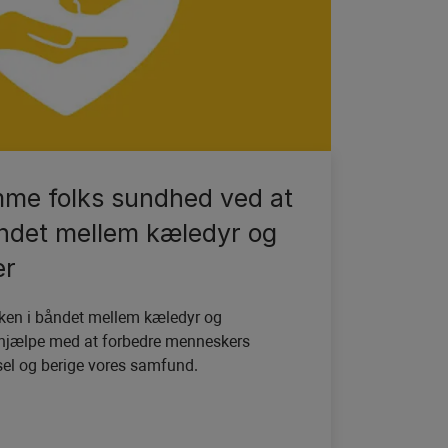
emme folks sundhed ved at
ndet mellem kæledyr og
er
yrken i båndet mellem kæledyr og
hjælpe med at forbedre menneskers
sel og berige vores samfund.