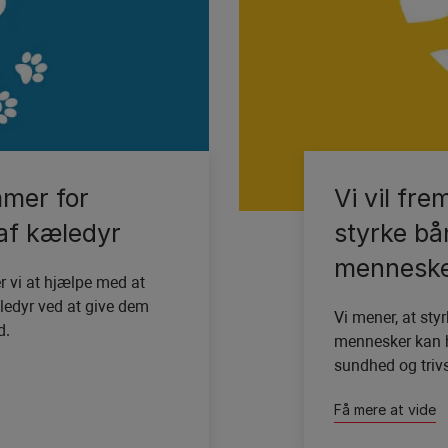
mer for
Vi vil fr
 af kæledyr
styrke bå
mennesk
 vi at hjælpe med at
edyr ved at give dem
Vi mener, at st
d.
mennesker kan 
sundhed og triv
Få mere at vide