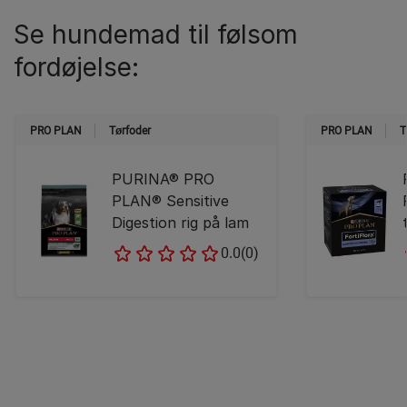
Se hundemad til følsom
fordøjelse:
PRO PLAN
Tørfoder
PRO PLAN
T
PURINA® PRO
PLAN® Sensitive
Digestion rig på lam
0.0
(0)