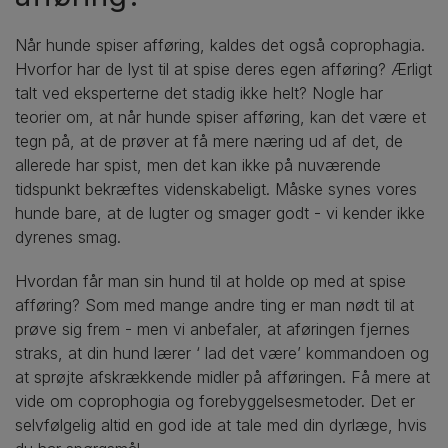
Når hunde spiser afføring, kaldes det også coprophagia.
Hvorfor har de lyst til at spise deres egen afføring? Ærligt
talt ved eksperterne det stadig ikke helt? Nogle har
teorier om, at når hunde spiser afføring, kan det være et
tegn på, at de prøver at få mere næring ud af det, de
allerede har spist, men det kan ikke på nuværende
tidspunkt bekræftes videnskabeligt. Måske synes vores
hunde bare, at de lugter og smager godt - vi kender ikke
dyrenes smag.
Hvordan får man sin hund til at holde op med at spise
afføring? Som med mange andre ting er man nødt til at
prøve sig frem - men vi anbefaler, at aføringen fjernes
straks, at din hund lærer ‘ lad det være’ kommandoen og
at sprøjte afskrækkende midler på afføringen. Få mere at
vide om coprophogia og forebyggelsesmetoder. Det er
selvfølgelig altid en god ide at tale med din dyrlæge, hvis