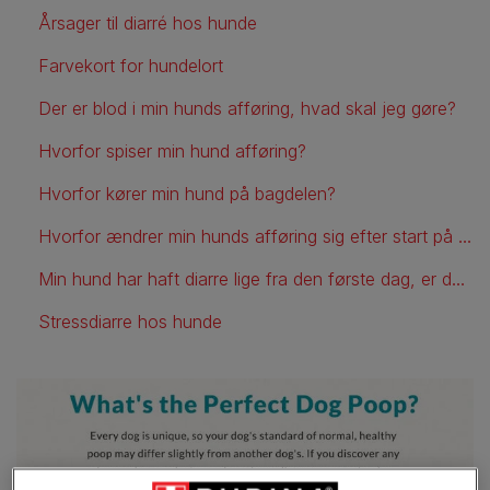
Årsager til diarré hos hunde
Farvekort for hundelort
Der er blod i min hunds afføring, hvad skal jeg gøre?
Hvorfor spiser min hund afføring?
Hvorfor kører min hund på bagdelen?
Hvorfor ændrer min hunds afføring sig efter start på nyt foder?
Min hund har haft diarre lige fra den første dag, er det normalt?
Stressdiarre hos hunde