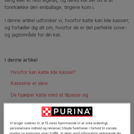
foretrække den emballage, tingene kom i.
I denne artikel udforsker vi, hvorfor katte kan lide kasserr,
og fortæller dig alt om, hvorfor de er det perfekte sove-
og jagtområde for din kat.
I denne artikel
Hvorfor kan katte lide kasser?
Kasserne er sikre
De hjælper katte med at tilpasse sig
Pap er en fantastisk isolator
Katte er bare nysgerrige
Vi bruger cookies til, at få vores hjemmeside til at virke ordentligt,
personalisere indhold og reklamer, tilbyde funktioner i forhold til sociale
De er gode steder at sove
medier og analysere vores traffik. Vi deler også information vedrørende din