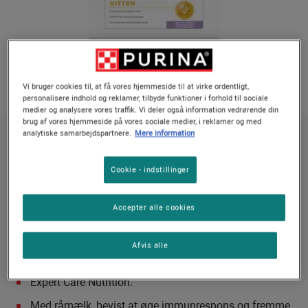
Vi bruger cookies til, at få vores hjemmeside til at virke ordentligt,
personalisere indhold og reklamer, tilbyde funktioner i forhold til sociale
medier og analysere vores traffik. Vi deler også information vedrørende din
brug af vores hjemmeside på vores sociale medier, i reklamer og med
analytiske samarbejdspartnere.
Mere information
PURINA PRO PLAN ACTI-PROTECT kitten
PURINA PRO PLAN ACTI-PROTECT kitten
Cookie - indstillinger
Ingen stemmer endnu
Accepter alle cookies
Tilgængelige størrelser:
1,5kg
Afvis alle
ACTI-PROTECT med råmælk.
Expert Care Nutrition.
Med råmælk, bevist at øge immunrespons og fremme