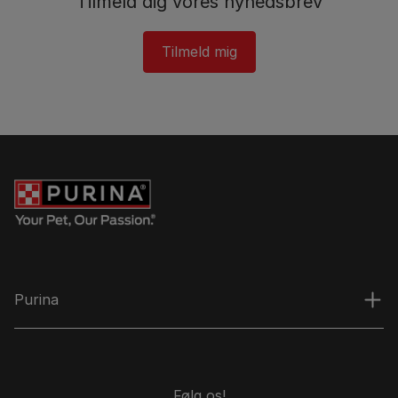
Tilmeld dig vores nyhedsbrev​
Tilmeld mig​
Purina
Følg os!