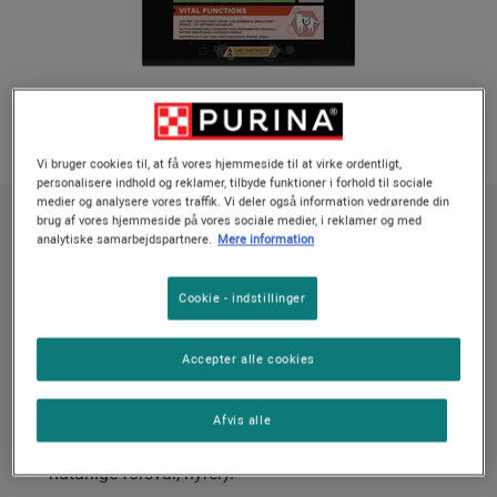
Vi bruger cookies til, at få vores hjemmeside til at virke ordentligt,
personalisere indhold og reklamer, tilbyde funktioner i forhold til sociale
medier og analysere vores traffik. Vi deler også information vedrørende din
brug af vores hjemmeside på vores sociale medier, i reklamer og med
PRO PLAN® kattemad støtter vigtige kropsfunktioner rig på laks
analytiske samarbejdspartnere.
Mere information
PURINA® PRO PLAN® Vital Functions til
steriliserede katte
Cookie - indstillinger
Ingen stemmer endnu
Accepter alle cookies
Tilgængelige størrelser:
1.5 kg
3 kg
Afvis alle
Understøtter kattens vigtige kropsfunktioner (hjerne,
naturlige forsvar, nyrer).