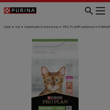
Gå til hovedindhold
Hjem
Kat
Kattefoder til enhver kat
PRO PLAN® kattemad
PURINA® 