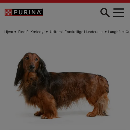
Gå til hovedindhold
Hjem
Find Et Kæledyr
Udforsk Forskellige Hunderacer
Langhåret G