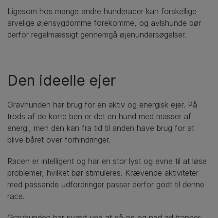
Ligesom hos mange andre hunderacer kan forskellige
arvelige øjensygdomme forekomme, og avlshunde bør
derfor regelmæssigt gennemgå øjenundersøgelser.
Den ideelle ejer
Gravhunden har brug for en aktiv og energisk ejer. På
trods af de korte ben er det en hund med masser af
energi, men den kan fra tid til anden have brug for at
blive båret over forhindringer.
Racen er intelligent og har en stor lyst og evne til at løse
problemer, hvilket bør stimuleres. Krævende aktiviteter
med passende udfordringer passer derfor godt til denne
race.
Gravhunden har svært ved at gå op og ned ad trapper