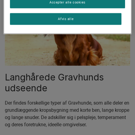
Accepter alle cookies
Afvis alle
Langhårede Gravhunds
udseende
Der findes forskellige typer af Gravhunde, som alle deler en
grundlæggende kropsbygning med korte ben, lange kroppe
og lange snuder. De adskiller sig i pelspleje, temperament
og deres foretrukne, ideelle omgivelser.