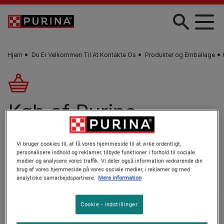
Gå til hovedindhold
Hjem
Du Er Velkommen Til At Kontakte Os
Produkter og Emballage
Køb af Purina-
produkter
Vi bruger cookies til, at få vores hjemmeside til at virke ordentligt,
personalisere indhold og reklamer, tilbyde funktioner i forhold til sociale
medier og analysere vores traffik. Vi deler også information vedrørende din
Hvis du har et spørgsmål om køb af et af vores Purina-
brug af vores hjemmeside på vores sociale medier, i reklamer og med
produkter, kan du se de ofte stillede spørgsmål her.
analytiske samarbejdspartnere.
Mere information
Cookie - indstillinger