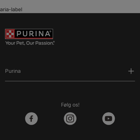
aria-label
Purina
Følg os!
facebook
instagram
youtube