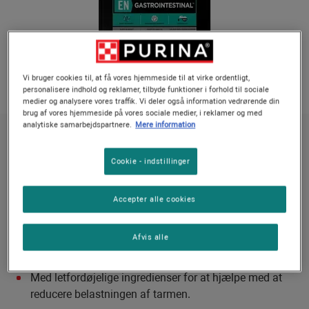
Vi bruger cookies til, at få vores hjemmeside til at virke ordentligt,
personalisere indhold og reklamer, tilbyde funktioner i forhold til sociale
medier og analysere vores traffik. Vi deler også information vedrørende din
brug af vores hjemmeside på vores sociale medier, i reklamer og med
analytiske samarbejdspartnere.
Mere information
PPVD® hundefoder støtter et sundt mave-tarmsystem
PURINA® PRO PLAN® VETERINARY DIETS
Cookie - indstillinger
EN Gastrointestinal®
Accepter alle cookies
Ingen stemmer endnu
Afvis alle
Tilgængelige størrelser:
1.5 kg
5 kg
12 kg
Med letfordøjelige ingredienser for at hjælpe med at
reducere belastningen af tarmen.