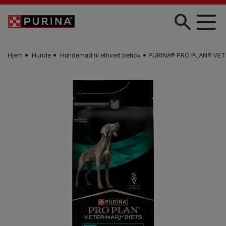
Gå til hovedindhold
Hjem
Hunde
Hundemad til ethvert behov
PURINA® PRO PLAN® VETER