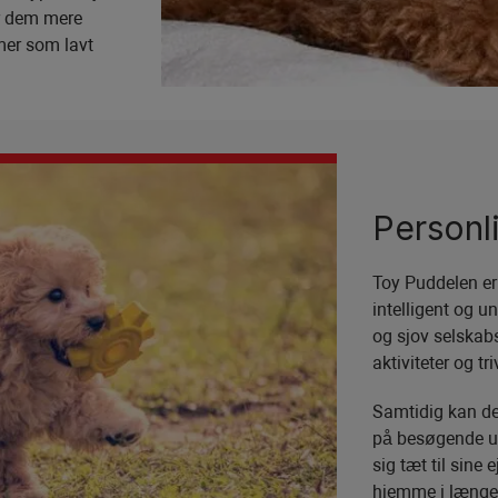
ør dem mere
mer som lavt
Personl
Toy Puddelen er 
intelligent og u
og sjov selskab
aktiviteter og tr
Samtidig kan d
på besøgende ud
sig tæt til sine
hjemme i længer