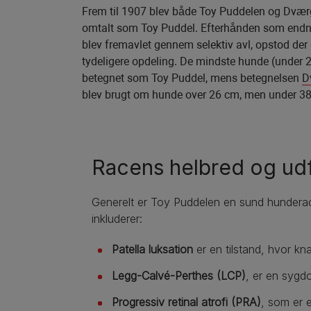
Frem til 1907 blev både Toy Puddelen og Dvæ
omtalt som Toy Puddel. Efterhånden som end
blev fremavlet gennem selektiv avl, opstod der
tydeligere opdeling. De mindste hunde (under 
betegnet som Toy Puddel, mens betegnelsen
D
blev brugt om hunde over 26 cm, men under 3
Racens helbred og ud
Generelt er Toy Puddelen en sund hunderac
inkluderer:
Patella luksation
er en tilstand, hvor kn
Legg-Calvé-Perthes (LCP)
, er en sygd
Progressiv retinal atrofi (PRA)
, som er e