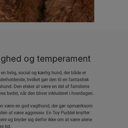
ighed og temperament
en livlig, social og kærlig hund, der både er
nderholdende, hvilket gør den til en fantastisk
shund. Den elsker at være en del af familiens
ives bedst, når den bliver inkluderet i hverdagen.
en være en god vagthund, der gør opmærksom
en at være aggressiv. En Toy Puddel knytter
 ejere og bryder sig derfor ikke om at være alene
e tid.