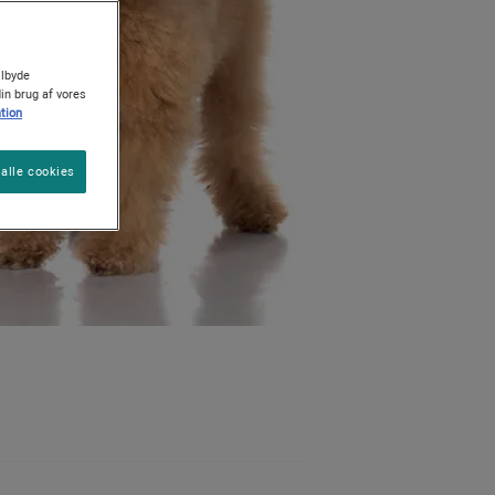
ilbyde
Find din hund
Råd til pleje af dit kæledyr
Find din kat
din brug af vores
tion
alle cookies