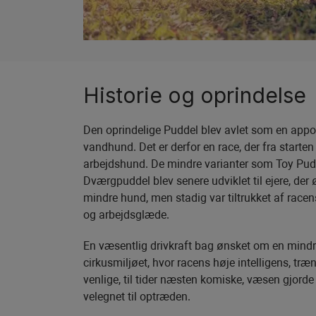
Historie og oprindelse
Den oprindelige Puddel blev avlet som en appo
vandhund. Det er derfor en race, der fra starten
arbejdshund. De mindre varianter som Toy Pud
Dværgpuddel blev senere udviklet til ejere, der
mindre hund, men stadig var tiltrukket af race
og arbejdsglæde.
En væsentlig drivkraft bag ønsket om en mindr
cirkusmiljøet, hvor racens høje intelligens, træ
venlige, til tider næsten komiske, væsen gjord
velegnet til optræden.