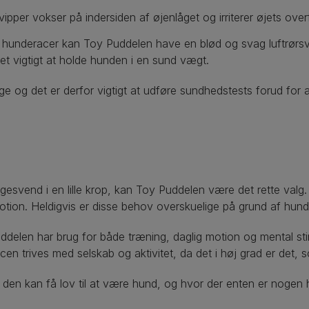
ipper vokser på indersiden af øjenlåget og irriterer øjets over
 hunderacer kan Toy Puddelen have en blød og svag luftrør
det vigtigt at holde hunden i en sund vægt.
ige og det er derfor vigtigt at udføre sundhedstests forud for a
følgesvend i en lille krop, kan Toy Puddelen være det rette va
otion. Heldigvis er disse behov overskuelige på grund af hund
uddelen har brug for både træning, daglig motion og mental st
 trives med selskab og aktivitet, da det i høj grad er det, so
 den kan få lov til at være hund, og hvor der enten er nogen 