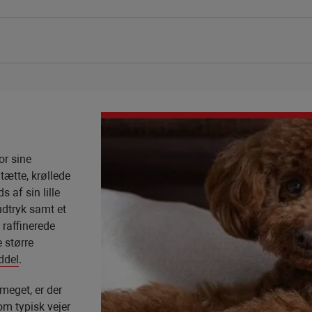
or sine
tætte, krøllede
s af sin lille
 udtryk samt et
 raffinerede
 større
ddel
.
meget, er der
om typisk vejer