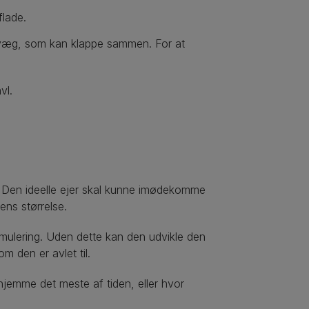
flade.
svæg, som kan klappe sammen. For at
vl.
lg. Den ideelle ejer skal kunne imødekomme
ens størrelse.
imulering. Uden dette kan den udvikle den
m den er avlet til.
hjemme det meste af tiden, eller hvor