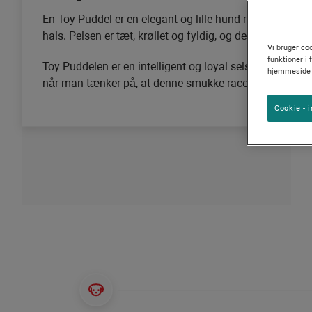
Vejledninger om hunderacer
Purina Cares
En Toy Puddel er en elegant og lille hund med en slank
Hunderacegrupper
hals. Pelsen er tæt, krøllet og fyldig, og den bliver ofte 
Vi bruger coo
funktioner i 
Toy Puddelen er en intelligent og loyal selskabshund m
hjemmeside p
når man tænker på, at denne smukke race er en af de æ
Cookie - i