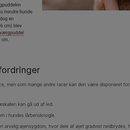
rgpuddelen
nu mindre hunde
 dog en
26 cm) blev
værgpuddel
8 cm.
fordringer
e, men som mange andre racer kan den være disponeret for vi
æskallen kan gå ud af led.
om i hundes lårbensknogle.
n arvelig øjensygdom, hvor dele af øjet gradvist nedbrydes, hvi