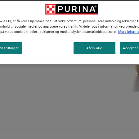
Vejledninger om katteracer
 snude og en lang, yndefuld
klippet og stylet.
kies til, at få vores hjemmeside til at virke ordentligt, personalisere indhold og reklamer, t
forhold til sociale medier og analysere vores traffik. Vi deler også information vedrørende 
ed en imponerende historie,
å vores sociale medier, i reklamer og med analytiske samarbejdspartnere.
Mere informa
ldste i verden.
ndstillinger
Afvis alle
Accepter 