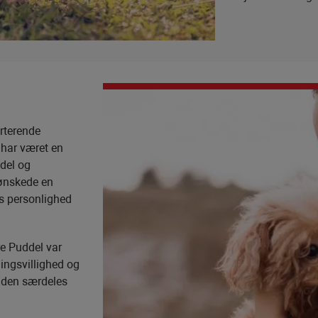
rterende
 har været en
del og
 ønskede en
ns personlighed
e Puddel var
ningsvillighed og
e den særdeles