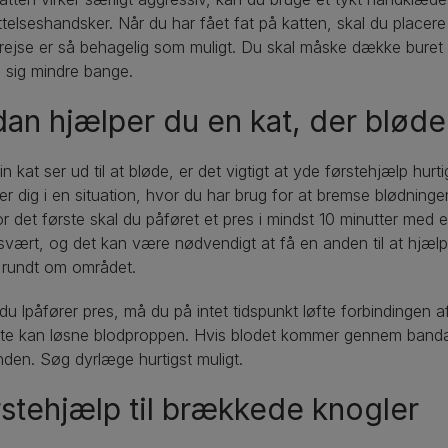
telseshandsker. Når du har fået fat på katten, skal du placere d
rejse er så behagelig som muligt. Du skal måske dække bure
e sig mindre bange.
an hjælper du en kat, der bløde
in kat ser ud til at bløde, er det vigtigt at yde førstehjælp hurt
er dig i en situation, hvor du har brug for at bremse blødninge
For det første skal du påføret et pres i mindst 10 minutter med 
vært, og det kan være nødvendigt at få en anden til at hjælpe
r rundt om området.
u lpåfører pres, må du på intet tidspunkt løfte forbindingen a
te kan løsne blodproppen. Hvis blodet kommer gennem bandag
den. Søg dyrlæge hurtigst muligt.
stehjælp til brækkede knogler