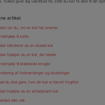
 hvilket giver dig værdifuld tid, indtil du kan få dem til din dy
ne artikel
dan ser du, om en kat har smerter
stehjælp til katte
dan håndterer du en skadet kat
dan hjælper du en kat, der bløder
rstehjælp til brækkede knogler
ndtering af forbrændinger og skoldninger
d du skal gøre, hvis din kat er blevet forgiftet
dan hjælper du en anfaldsramt kat
ektbid eller stik