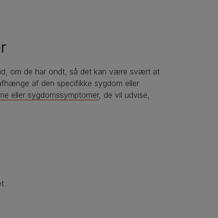
r
id, om de har ondt, så det kan være svært at
l afhænge af den specifikke sygdom eller
mme eller sygdomssymptomer
, de vil udvise,
et