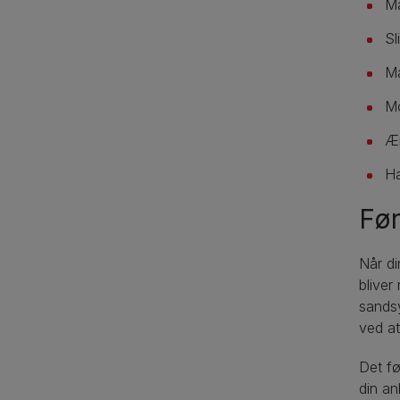
Ma
Sl
Ma
Mo
Æn
Ha
Før
Når di
bliver
sandsy
ved at
Det fø
din an