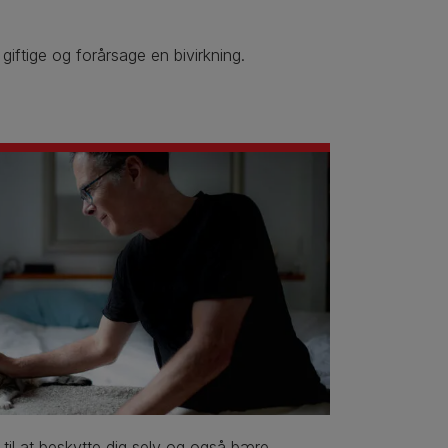
giftige og forårsage en bivirkning.
 til at beskytte dig selv og også bære