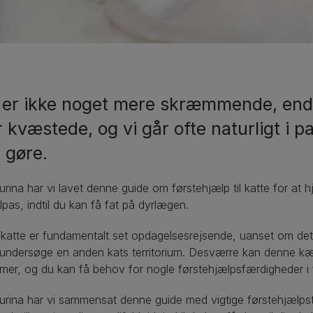
 er ikke noget mere skræmmende, end 
r kvæstede, og vi går ofte naturligt i p
 gøre.
rina har vi lavet denne guide om førstehjælp til katte for at h
ilpas, indtil du kan få fat på dyrlægen.
katte er fundamentalt set opdagelsesrejsende, uanset om det e
 undersøge en anden kats territorium. Desværre kan denne kær
mer, og du kan få behov for nogle førstehjælpsfærdigheder i fo
rina har vi sammensat denne guide med vigtige førstehjælpsti