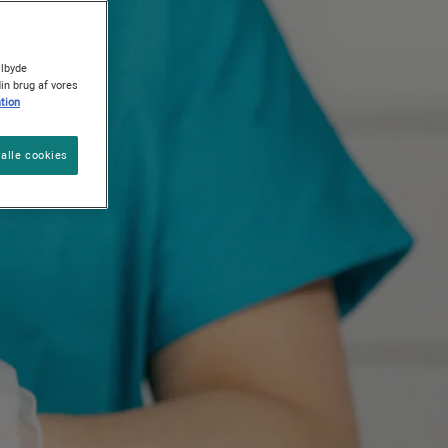
ilbyde
Find din hund
Råd til pleje af dit kæledyr
Find din kat
din brug af vores
tion
alle cookies