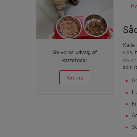
Hva
Såd
Katte 
vide, 
Se vores udvalg af
skade 
kattefoder
som fø
Køb nu
Ge
Hu
Kn
Ag
So