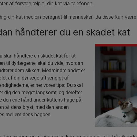
ter af førstehjælp til din kat via telefonen.
drig din kat medicin beregnet til mennesker, da disse kan være 
an håndterer du en skadet kat
u skal håndtere en skadet kat for at
en til dyrlægerne, skal du vide, hvordan
dterer dem sikkert. Medmindre andet er
let af din dyrlæge afhængigt af
dighederne, er her vores tips: Du skal
 dig den meget langsomt, og derefter
e den ene hånd under kattens hage på
en af dens bryst, med den anden
res mellem dens bagben.
atten virker særligt aggressiv, kan du bruge et tykt håndklæde