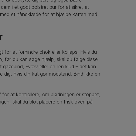
em i et godt polstret bur for at sikre, at
t med et håndklæde for at hjælpe katten med
r
igt for at forhindre chok eller kollaps. Hvis du
n, før du kan søge hjælp, skal du følge disse
et gazebind, -væv eller en ren klud – det kan
 dig, hvis din kat gør modstand. Bind ikke en
f for at kontrollere, om blødningen er stoppet,
en, skal du blot placere en frisk oven på