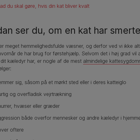
d du skal gøre, hvis din kat bliver kvalt
an ser du, om en kat har smerte
er meget hemmelighedsfulde væsner, og derfor ved vi ikke alt
hvornår de har brug for førstehjælp. Selvom det i høj grad vi
dit kæledyr har, er nogle af de mest
almindelige kattesygdo
lger:
mmer sig, såsom på et mørkt sted eller i deres katteiglo
rtig og overfladisk vejrtrækning
urrer, hvæser eller græder
gression både overfor mennesker og andre kæledyr i hjemm
ver oftere