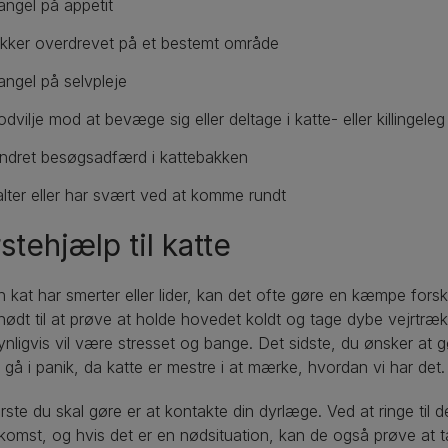
ngel på appetit
ikker overdrevet på et bestemt område
ngel på selvpleje
dvilje mod at bevæge sig eller deltage i katte- eller killingeleg
dret besøgsadfærd i kattebakken
lter eller har svært ved at komme rundt
stehjælp til katte
n kat har smerter eller lider, kan det ofte gøre en kæmpe fors
 nødt til at prøve at holde hovedet koldt og tage dybe vejrtrækn
nligvis vil være stresset og bange. Det sidste, du ønsker at g
 gå i panik, da katte er mestre i at mærke, hvordan vi har det.
rste du skal gøre er at kontakte din dyrlæge. Ved at ringe til d
komst, og hvis det er en nødsituation, kan de også prøve at