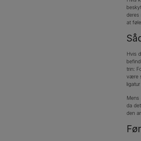
beskyt
deres 
at føl
Såd
Hvis d
befind
trin: 
være s
ligatu
Mens d
da det
den an
Før