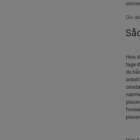
elemen
Giv al
Såd
Hvis d
tage d
du hån
anbefa
omstæn
nærmer
placer
forsid
place
Hvis k