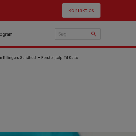
Header top
Kontakt os
rogram
m Killingers Sundhed
Førstehjælp Til Katte