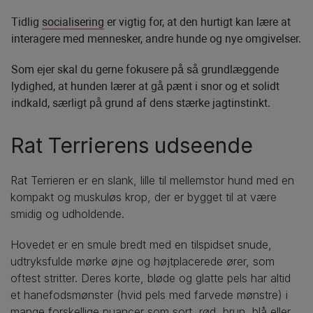
Tidlig
socialisering
er vigtig for, at den hurtigt kan lære at
interagere med mennesker, andre hunde og nye omgivelser.
Som ejer skal du gerne fokusere på så grundlæggende
lydighed, at hunden lærer at gå pænt i snor og et solidt
indkald, særligt på grund af dens stærke jagtinstinkt.
Rat Terrierens udseende
Rat Terrieren er en slank, lille til mellemstor hund med en
kompakt og muskuløs krop, der er bygget til at være
smidig og udholdende.
Hovedet er en smule bredt med en tilspidset snude,
udtryksfulde mørke øjne og højtplacerede ører, som
oftest stritter. Deres korte, bløde og glatte pels har altid
et hanefodsmønster (hvid pels med farvede mønstre) i
mange forskellige nuancer som sort, rød, brun, blå eller