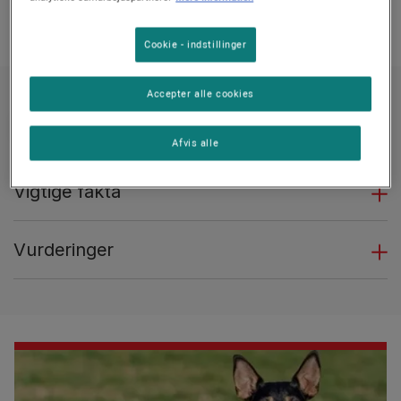
Cookie - indstillinger
Accepter alle cookies
Afvis alle
Vigtige fakta
Vurderinger