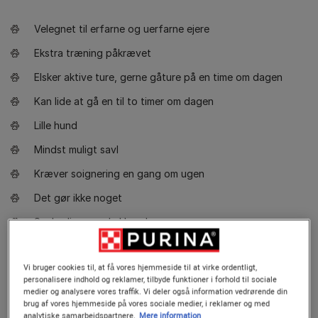
Velegnet til erfarne og uerfarne ejere
Ekstra træning påkrævet
Elsker aktive ture, gerne gåture på en time om dagen
Kan lide at gå en til to timer om dagen
Lille hund
Mindst muligt savl
Kræver soignering en gang om ugen
Det gør ikke noget
Snaksalig og vokal hund
Vagthund. Gøer og advarer
Vi bruger cookies til, at få vores hjemmeside til at virke ordentligt,
Trives ikke nødvendigvis med andre hunde
personalisere indhold og reklamer, tilbyde funktioner i forhold til sociale
medier og analysere vores traffik. Vi deler også information vedrørende din
Kan kræve træning at leve sammen med andre kæledyr og
brug af vores hjemmeside på vores sociale medier, i reklamer og med
børn
analytiske samarbejdspartnere.
Mere information