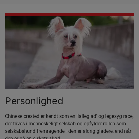
Personlighed
Chinese crested er kendt som en 'lalleglad' og legesyg race,
der trives i menneskeligt selskab og opfylder rollen som
selskabshund fremragende - den er aldrig gladere, end når
den er på en elskets skød.