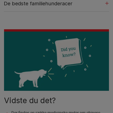
De bedste familiehunderacer
Vidste du det?
Der findes en række medicinske myter om chinese