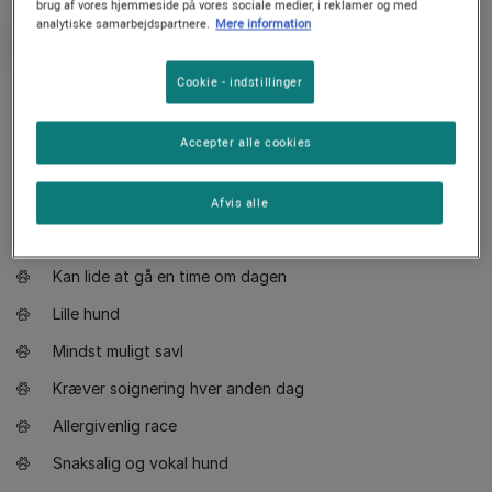
brug af vores hjemmeside på vores sociale medier, i reklamer og med
analytiske samarbejdspartnere.
Mere information
Cookie - indstillinger
Værd at vide
Accepter alle cookies
Hund egnet til ejere med lidt erfaring
Noget træning påkrævet
Afvis alle
Nyder nemme gåture
Kan lide at gå en time om dagen
Lille hund
Mindst muligt savl
Kræver soignering hver anden dag
Allergivenlig race
Snaksalig og vokal hund