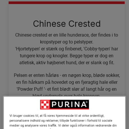
Chinese Crested
Chinese crested er en lille hunderace, der findes i to
kropstyper og to pelstyper.
'Hjortetypen' er stærk og finbenet, 'Cobby-typen' har
tungere krop og knogler. Begge typer er dog en
atletisk, aktiv højbenet hund, der er slank og fit.
Pelsen er enten hårløs - en nøgen krop, bløde sokker,
en fin hårkam på hovedet og en fjeragtig hale eller
'Powder Puff '- et fint blødt slør af langt hår og en
blød underpels over hele kroppen.
Vi bruger cookies til, at få vores hjemmeside til at virke ordentligt,
personalisere indhold og reklamer, tilbyde funktioner i forhold til sociale
medier og analysere vores traffik. Vi deler også information vedrørende din