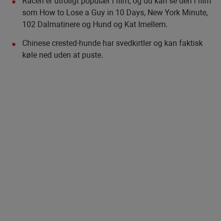
Racen er utroligt populær i film, og du kan se den i film
som How to Lose a Guy in 10 Days, New York Minute,
102 Dalmatinere og Hund og Kat Imellem.
Chinese crested-hunde har svedkirtler og kan faktisk
køle ned uden at puste.