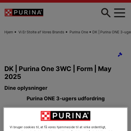
Gå til hovedindhold
Hjem
Vi Er Stolte af Vores Brands
Purina One
DK | Purina ONE 3-uge
Vi bruger cookies til, at få vores hjemmeside til at virke ordentligt,