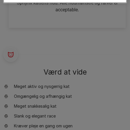
Sphynx-kattens hud. Alle hudmønstre og farver er
acceptable.
Værd at vide
Meget aktiv og nysgerrig kat
Omgængelig og afhængig kat
Meget snakkesalig kat
Slank og elegant race
Kræver pleje en gang om ugen