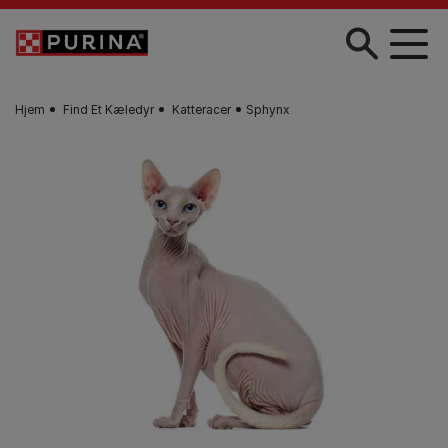
Gå til hovedindhold
Hjem
Find Et Kæledyr
Katteracer
Sphynx