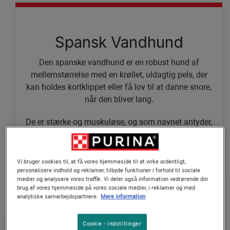
Spansk Vandhund
Den spanske vandhund er en robust hund af
mellemstørrelse med en krøllet, uldagtig pels, der
kan holdes kortklippet eller få lov til at danne snore,
når den bliver lang.
De er stærke og muskuløse, og som navnet antyder,
elsker de vand og er gode til at svømme og apportere
fra vand.
Vi bruger cookies til, at få vores hjemmeside til at virke ordentligt,
personalisere indhold og reklamer, tilbyde funktioner i forhold til sociale
medier og analysere vores traffik. Vi deler også information vedrørende din
brug af vores hjemmeside på vores sociale medier, i reklamer og med
analytiske samarbejdspartnere.
Mere information
Cookie - indstillinger