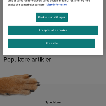
brug af vores hjemmeside på vores sociale medier, i reklamer og med
analytiske samarbejdspartnere.
Mere information
Alle artikler om seniorhunde
Sundhedsråd til
Cookie - indstillinger
Accepter alle cookies
Se alle hundeartikler
Afvis alle
Populære artikler
Nyhedsbrev