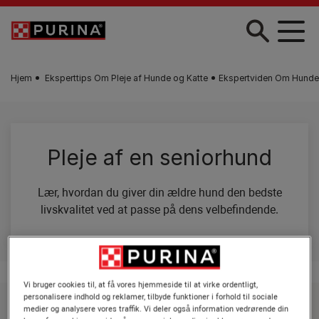
Gå til hovedindhold
Hjem
Eksperttips Om Pleje af Hunde og Katte
Ekspertviden Om Hundepl
Pleje af en seniorhund
Lær, hvordan du giver din ældre hund den bedste
livskvalitet ved at passe på dens velbefindende.
Vi bruger cookies til, at få vores hjemmeside til at virke ordentligt,
personalisere indhold og reklamer, tilbyde funktioner i forhold til sociale
medier og analysere vores traffik. Vi deler også information vedrørende din
Udforsk pleje af en senior